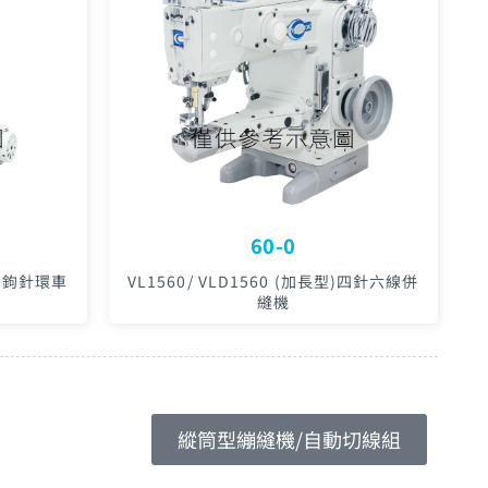
60-0
) 雙鉤針環車
VL1560/ VLD1560 (加長型)四針六線併
縫機
縱筒型繃縫機/自動切線組