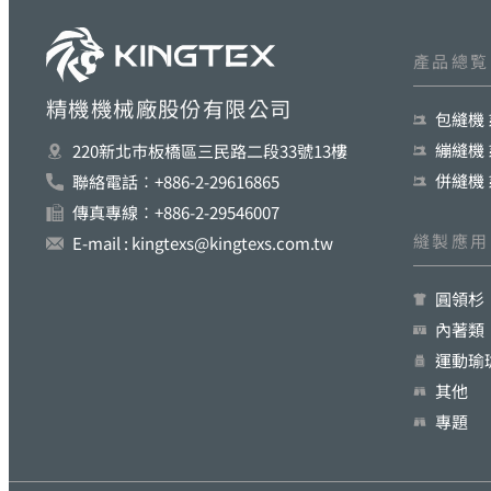
產品總覧
精機機械廠股份有限公司
包縫機
繃縫機
220新北巿板橋區三民路二段33號13樓
併縫機
聯絡電話︰+886-2-29616865
傳真專線︰+886-2-29546007
縫製應用
E-mail : kingtexs@kingtexs.com.tw
圓領杉
內著類
運動瑜
其他
專題