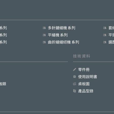
 系列
多針鏈縫機 系列
套
 系列
平縫機 系列
平
 系列
曲折縫縫紉機 系列
選
技術資料
零件冊
使用說明書
珈類
桌板圖
產品型錄