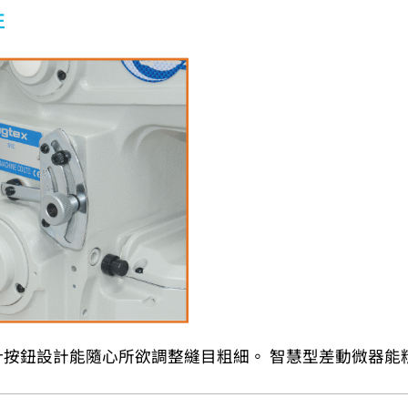
性
針按鈕設計能隨心所欲調整縫目粗細。 智慧型差動微器能