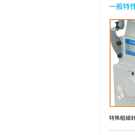
一般特
特殊粗細