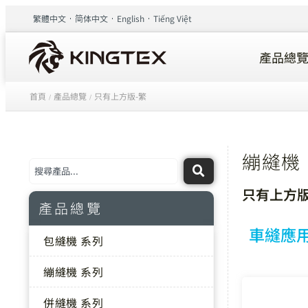
繁體中文
简体中文
English
Tiếng Việt
產品總
首頁
產品總覽
只有上方版-繁
/
/
繃縫機
只有上方版
產品總覽
車縫應
包縫機 系列
繃縫機 系列
併縫機 系列