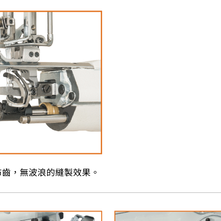
布齒，無波浪的縫製效果。