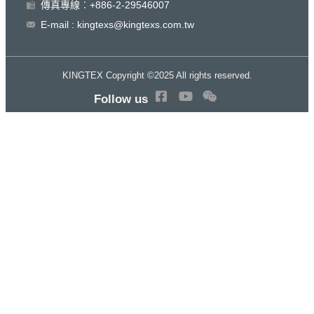
傳真專線︰+886-2-29546007
E-mail : kingtexs@kingtexs.com.tw
KINGTEX Copyright ©2025 All rights reserved.
Follow us