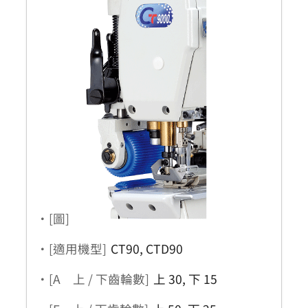
・[圖]
・[適用機型]
CT90, CTD90
・[A 上 / 下齒輪數]
上 30, 下 15