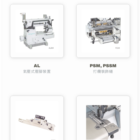
AL
PSM, PSSM
氣壓式壓腳裝置
打纜裝飾縫