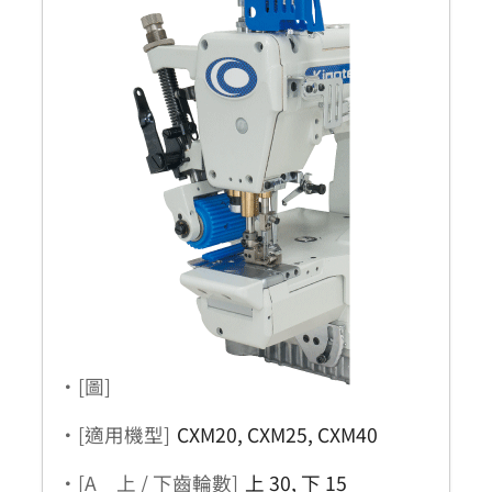
・[圖]
・[適用機型]
CXM20, CXM25, CXM40
・[A 上 / 下齒輪數]
上 30, 下 15