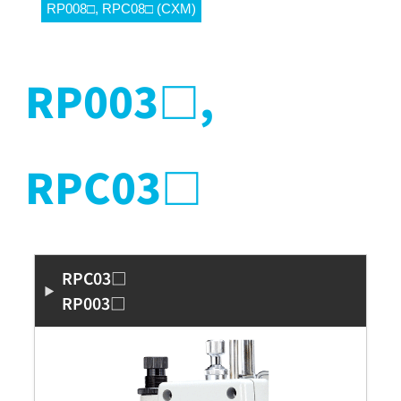
RP008□, RPC08□ (CXM)
RP003□,
RPC03□
RPC03□
RP003□