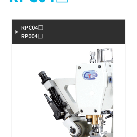
RPC04□
RP004□