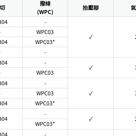
撥線
切
抬壓腳
(WPC)
B04
-
-
WPC03
✓
B04
WPC03*
-
-
B04
-
✓
-
WPC03
B04
-
-
WPC03
✓
B04
WPC03*
-
B04
✓
WPC03*
B04
-