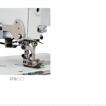
STB□□