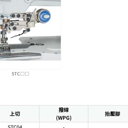
STC□□
撥線
上切
抬壓腳
(WPG)
STC04
-