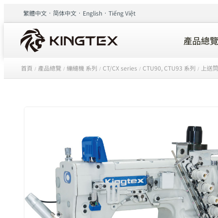
繁體中文
简体中文
English
Tiếng Việt
產品總
首頁
產品總覽
繃縫機 系列
CT/CX series
CTU90, CTU93 系列
上送筒
/
/
/
/
/