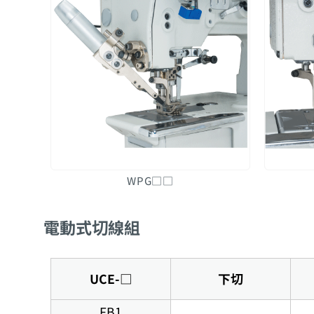
WPG□□
電動式切線組
UCE-□
下切
FB1