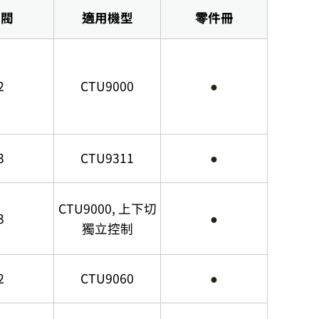
氣閥
適用機型
零件冊
2
CTU9000
●
3
CTU9311
●
CTU9000, 上下切
3
●
獨立控制
2
CTU9060
●