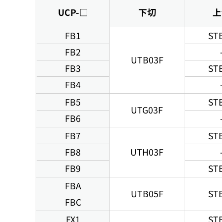
UCP-□
下切
上
FB1
ST
FB2
UTB03F
FB3
ST
FB4
FB5
ST
UTG03F
FB6
FB7
ST
FB8
UTH03F
FB9
ST
FBA
UTB05F
ST
FBC
FX1
ST