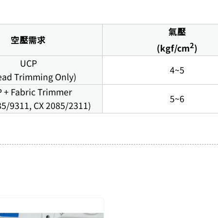
氣壓
空壓需求
2
(kgf/cm
)
UCP
4~5
ead Trimming Only)
 + Fabric Trimmer
5~6
85/9311, CX 2085/2311)