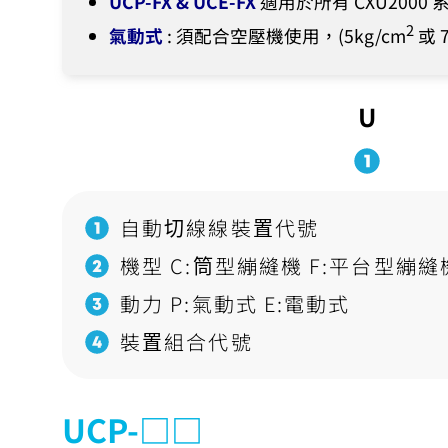
UCP-FX & UCE-FX
適用於所有 CXU200
2
氣動式
: 須配合空壓機使用，(5kg/cm
或 7
U
自動切線線裝置代號
機型 C:筒型繃縫機 F:平台型繃縫
動力 P:氣動式 E:電動式
裝置組合代號
UCP-□□