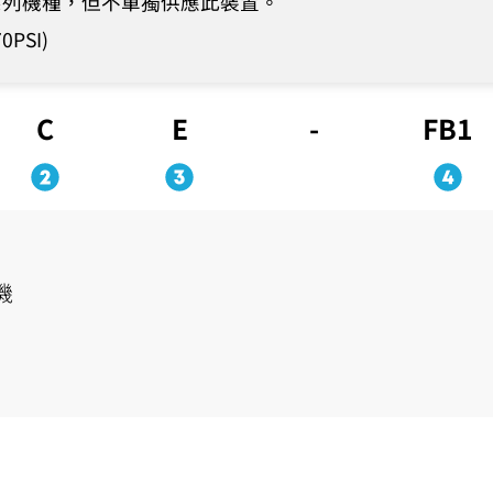
0 系列機種，但不單獨供應此裝置。
0PSI)
C
E
-
FB1
機