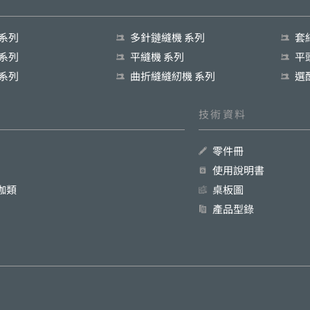
 系列
多針鏈縫機 系列
套
 系列
平縫機 系列
平
 系列
曲折縫縫紉機 系列
選
技術資料
零件冊
使用說明書
珈類
桌板圖
產品型錄