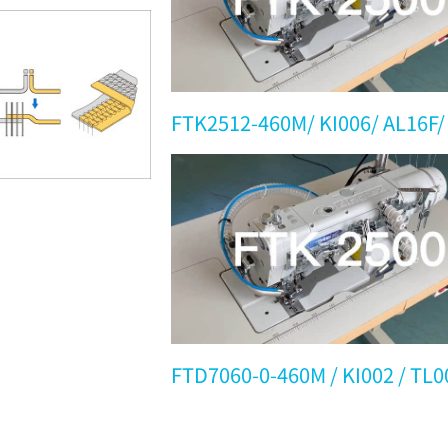
FTK2512-460M/ KI006/ AL16F/
FTD7060-0-460M / KI002 / TL