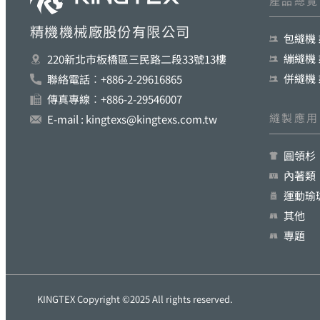
產品總覧
精機機械廠股份有限公司
包縫機
繃縫機
220新北巿板橋區三民路二段33號13樓
併縫機
聯絡電話︰+886-2-29616865
傳真專線︰+886-2-29546007
縫製應用
E-mail : kingtexs@kingtexs.com.tw
圓領杉
內著類
運動瑜
其他
專題
KINGTEX Copyright ©2025 All rights reserved.