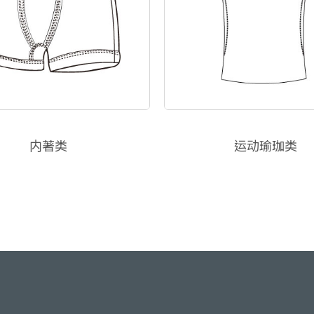
内著类
运动瑜珈类