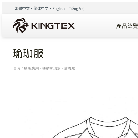
繁體中文
简体中文
English
Tiếng Việt
產品總
瑜珈服
首頁
縫製應用
運動瑜珈類
瑜珈服
/
/
/