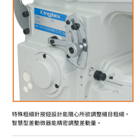
特殊粗細針按鈕設計能隨心所欲調整縫目粗細。
智慧型差動微器能精密調整差動量。