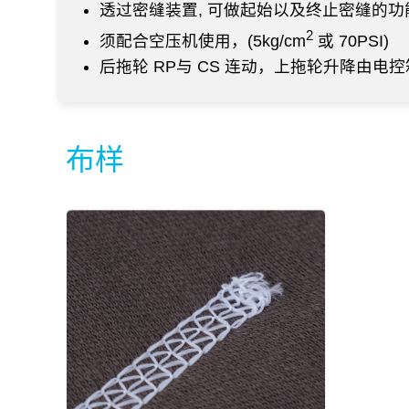
透过密缝装置, 可做起始以及终止密缝的功
2
须配合空压机使用，(5kg/cm
或 70PSI)
后拖轮 RP与 CS 连动，上拖轮升降由电
布样