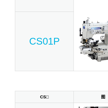
CS01P
CS□
图