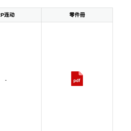
RP连动
零件冊
-