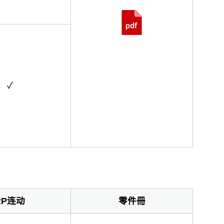
✓
RP连动
零件冊