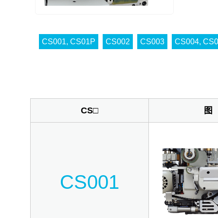
CS001, CS01P
CS002
CS003
CS004, CS0
CS□
图
CS001