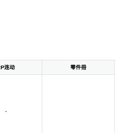
RP连动
零件冊
-