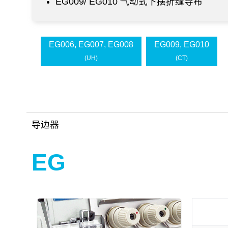
EG009/ EG010 气动式下摆折缝导布
EG006, EG007, EG008
EG009, EG010
(UH)
(CT)
导边器
EG