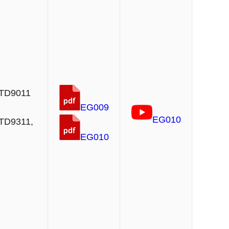
TD9011
EG009
EG010
TD9311,
EG010