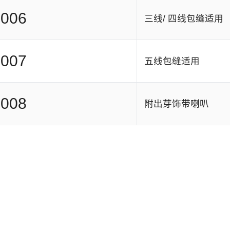
006
三线/ 四线包缝适用
007
五线包缝适用
008
附出芽饰带喇叭