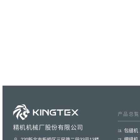
产品总覧
精机机械厂股份有限公司
包缝机
绷缝机
220新北巿板桥区三民路二段33号13楼