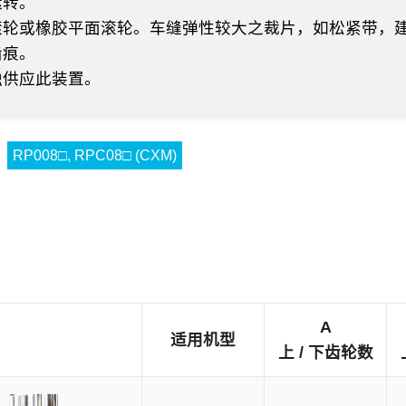
运转。
滚轮或橡胶平面滚轮。车缝弹性较大之裁片，如松紧带，
齿痕。
独供应此装置。
RP008□, RPC08□ (CXM)
A
适用机型
上 / 下齿轮数