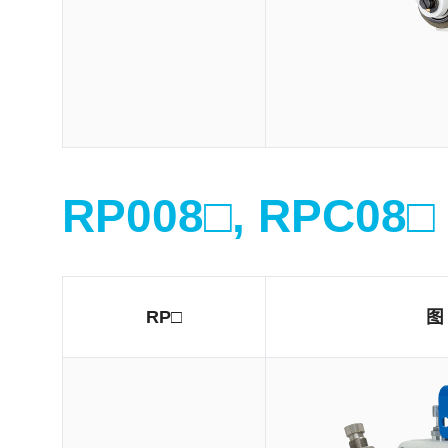
RP008□, RPC08□
RP□
图