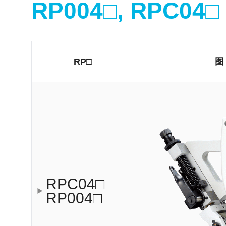
RP004□, RPC04□
RP□
图
RPC04□
RP004□