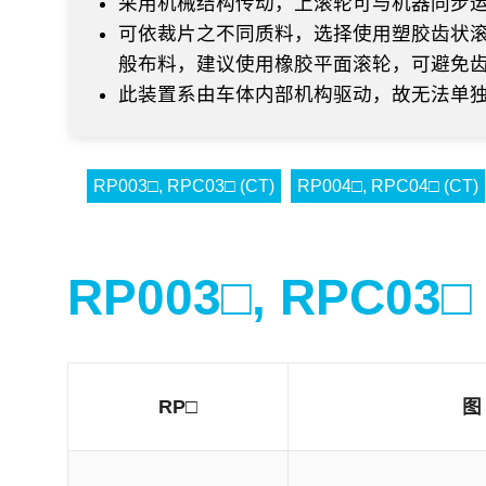
采用机械结构传动，上滚轮可与机器同步
可依裁片之不同质料，选择使用塑胶齿状
般布料，建议使用橡胶平面滚轮，可避免
此装置系由车体内部机构驱动，故无法单
RP003□, RPC03□ (CT)
RP004□, RPC04□ (CT)
RP003□, RPC03□
RP□
图