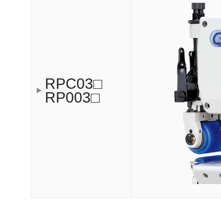
RPC03□
RP003□