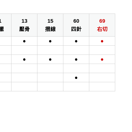
1
13
15
60
69
擺
壓骨
摺線
四針
右切
●
●
●
●
●
●
●
●
●