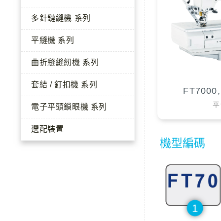
多針鏈縫機 系列
平縫機 系列
曲折縫縫紉機 系列
套結 / 釘扣機 系列
FT7000
平
電子平頭鎖眼機 系列
選配裝置
機型編碼
1