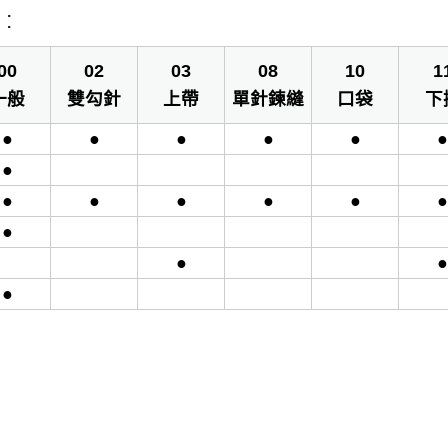
:
00
02
03
08
10
1
一般
雙勾針
上帶
單針鍊縫
口袋
下
●
●
●
●
●
●
●
●
●
●
●
●
●
●
●
●
●