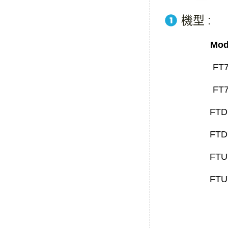
機型 :
Mod
FT
FT
FTD
FTD
FTU
FTU