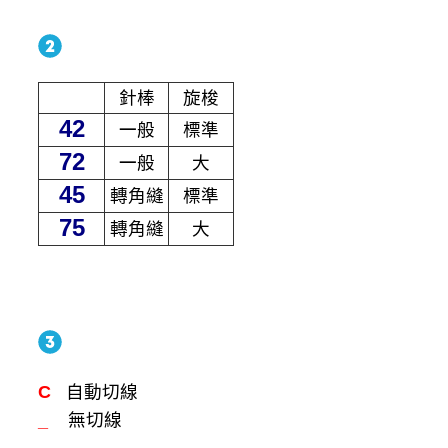
針棒
旋梭
42
㆒般
標準
72
㆒般
大
45
轉角縫
標準
75
轉角縫
大
C
自動切線
_
無切線