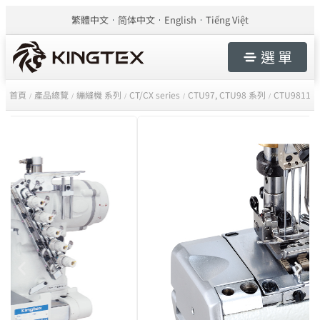
繁體中文
简体中文
English
Tiếng Việt
選 單
首頁
產品總覽
繃縫機 系列
CT/CX series
CTU97, CTU98 系列
CTU9811
/
/
/
/
/