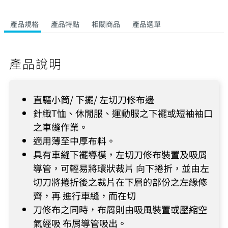
產品規格
產品特點
相關商品
產品選單
產品說明
直驅小筒/ 下擺/ 左切刀修布邊
針織T恤、休閒服、運動服之下襬或短袖袖口
之車縫作業。
適用薄至中厚布料。
具有車縫下襬導模，左切刀修布裝置及吸屑
導管，可輕易將環狀裁片 向下捲折，並由左
切刀將捲折後之裁片在下層的部份之左緣修
齊，再 進行車縫，而在切
刀修布之同時，布屑則由吸風裝置或壓縮空
氣經吸 布屑導管吸出。