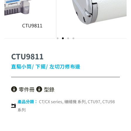
CTU9811
直驅小筒/ 下擺/ 左切刀修布邊
零件冊
型錄
產品分類：
CT/CX series
,
繃縫機 系列
,
CTU97, CTU98
系列