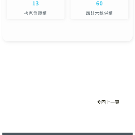
13
60
拷克骨壓縫
四針六線併縫
回上一頁