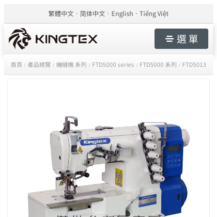
繁體中文
简体中文
English
Tiếng Việt
選 單
首頁
產品總覽
繃縫機 系列
FTD5000 series
FTD5000 系列
FTD5013
/
/
/
/
/