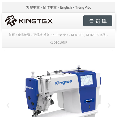
繁體中文
简体中文
English
Tiếng Việt
選 單
首頁
產品總覽
平縫機 系列
KLD series
KLD1000, KLD2000 系列
/
/
/
/
/
KLD1010NF