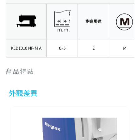
步進馬達
微
KLD1010 NF-M A
0~5
2
M
油
產品特點
外觀差異