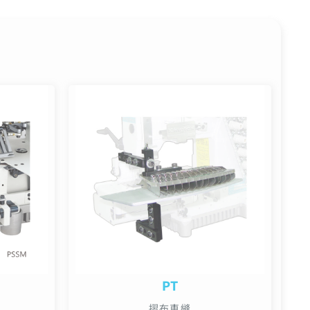
PT
摺布車縫