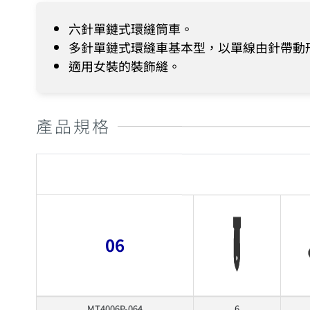
六針單鏈式環縫筒車。
多針單鏈式環縫車基本型，以單線由針帶動形
適用女裝的裝飾縫。
產品規格
06
MT4006P-064
6