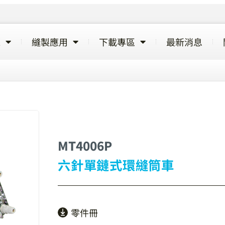
覽
縫製應用
下載專區
最新消息
MT4006P
六針單鏈式環縫筒車
零件冊