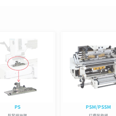
PS
PSM/PSSM
鬆緊線抽皺
打纜裝飾縫