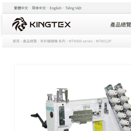
繁體中文
简体中文
English
Tiếng Việt
產品總
首頁
產品總覽
多針鏈縫機 系列
MT4000 series
MT4012P
/
/
/
/