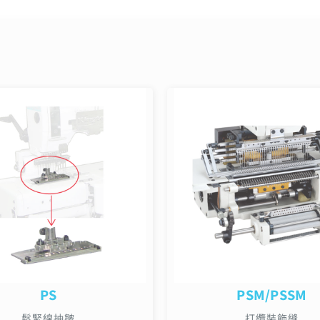
PS
PSM/PSSM
鬆緊線抽皺
打纜裝飾縫