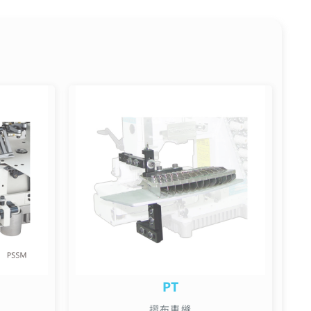
PT
摺布車縫