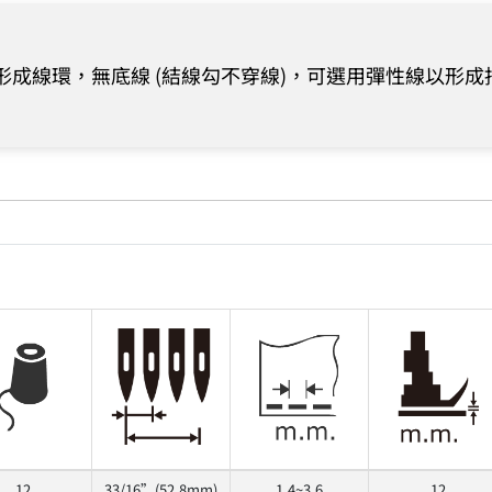
成線環，無底線 (結線勾不穿線)，可選用彈性線以形
12
33/16”(52.8mm)
1.4~3.6
12