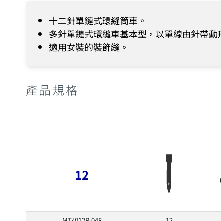
十二針單鏈式環縫筒車。
多針單鏈式環縫車基本型，以單線由針帶動形
適用女裝的裝飾縫。
產品規格
12
MT4012P-048
12