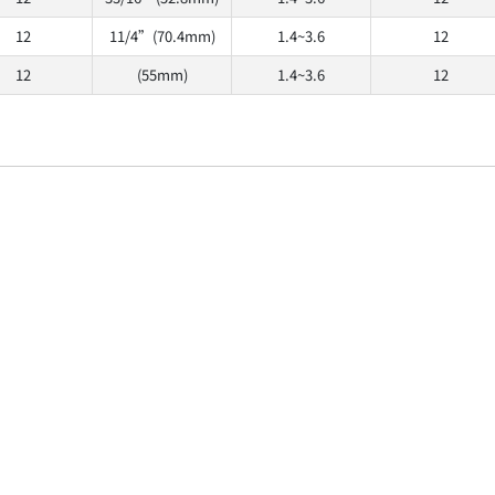
12
11/4”(70.4mm)
1.4~3.6
12
12
(55mm)
1.4~3.6
12