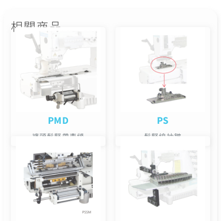
相關商品
PMD
PS
褲頭鬆緊帶車縫
鬆緊線抽皺