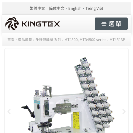
繁體中文
简体中文
English
Tiếng Việt
選 單
首頁
產品總覽
多針鏈縫機 系列
MT4500, MTD4500 series
MT4513P
/
/
/
/