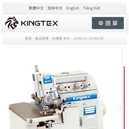
繁體中文
简体中文
English
Tiếng Việt
選 單
首頁
產品總覽
包縫機 系列
UH9013/ UH9013F
/
/
/