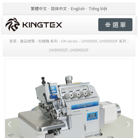
繁體中文
简体中文
English
Tiếng Việt
選 單
首頁
產品總覽
包縫機 系列
UH series
UH9000F, UHD9000F 系列
/
/
/
/
/
UHD90D2F, UHD90D3F