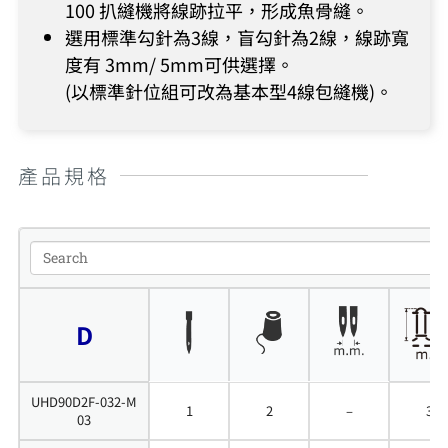
100 扒縫機將線跡拉平，形成魚骨縫。
選用標準勾針為3線，盲勾針為2線，線跡寬
度有 3mm/ 5mm可供選擇。
(以標準針位組可改為基本型4線包縫機)。
產品規格
D
UHD90D2F-032-M
1
2
–
3
03