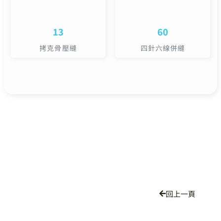
13
60
拷克骨壓縫
四針六線併縫
回上一頁