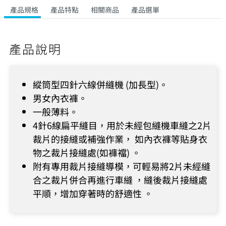
產品規格
產品特點
相關商品
產品選單
產品說明
縱筒型四針六線併縫機 (加長型)。
男女內衣褲。
一般薄料。
4針6線扁平縫目，用於未經包縫機車縫之2片
裁片的接縫或補強作業， 如內衣褲等貼身衣
物之裁片接縫處(如褲襠) 。
附有專用裁片接縫導模，可輕易將2片未經縫
合之裁片併合再進行車縫 ，縫後裁片接縫處
平順，增加穿著時的舒適性 。