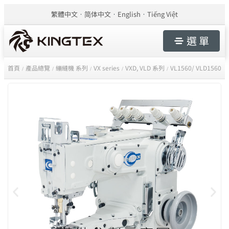
繁體中文
简体中文
English
Tiếng Việt
選 單
首頁
產品總覽
繃縫機 系列
VX series
VXD, VLD 系列
VL1560/ VLD1560
/
/
/
/
/