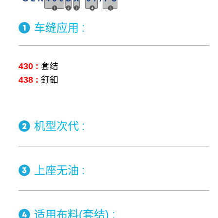
车缝应用 :
430 :
套结
438 :
釘釦
机型次代 :
上座无油 :
适用布料(套结) :