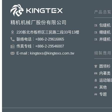
产品总覧
精机机械厂股份有限公司
包缝机
绷缝机
220新北巿板桥区三民路二段33号13楼
并缝机
联络电话︰+886-2-29616865
传真专线︰+886-2-29546007
縫製應用
E-mail : kingtexs@kingtexs.com.tw
圆领杉
内著类
运动瑜
其他
专题