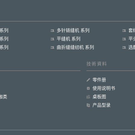
 系列
多针链缝机 系列
套
 系列
平缝机 系列
平
 系列
曲折缝缝纫机 系列
选
技術資料
零件册
使用说明书
珈类
桌板图
产品型录