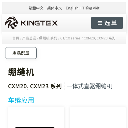
繁體中文
简体中文
English
Tiếng Việt
选 单
首页
产品总览
绷缝机 系列
CT/CX series
CXM20, CXM23 系列
/
/
/
/
產品選單
绷缝机
CXM20, CXM23 系列
一体式直驱绷缝机
车缝应用