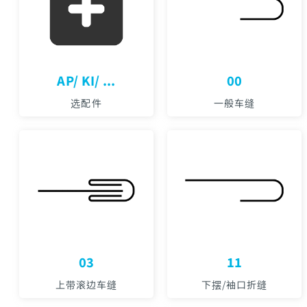
AP/ KI/ ...
00
选配件
一般车缝
03
11
上带滚边车缝
下摆/袖口折缝