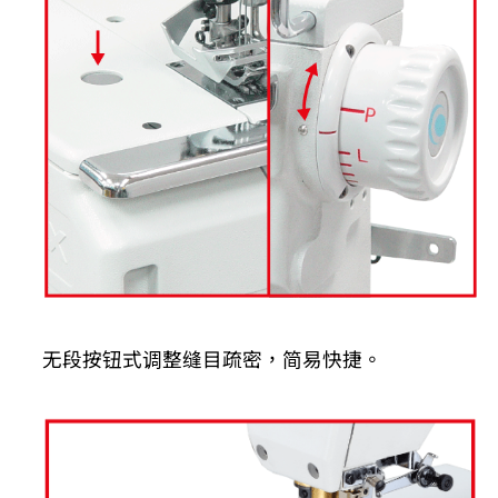
无段按钮式调整缝目疏密，简易快捷。