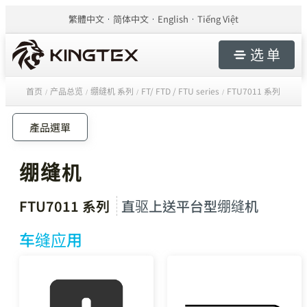
繁體中文
简体中文
English
Tiếng Việt
选 单
首页
产品总览
绷缝机 系列
FT/ FTD / FTU series
FTU7011 系列
/
/
/
/
產品選單
绷缝机
FTU7011 系列
直驱上送平台型绷缝机
车缝应用