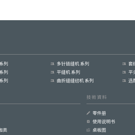
 系列
多针链缝机 系列
套
 系列
平缝机 系列
平
 系列
曲折缝缝纫机 系列
选
技術資料
零件册
使用说明书
珈类
桌板图