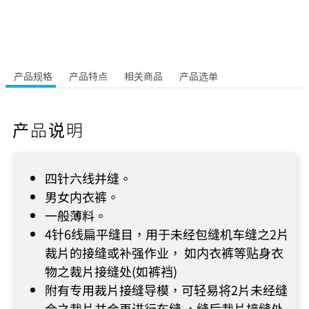
产品规格
产品特点
相关商品
产品选单
产品说明
四针六线并缝。
男女内衣裤。
一般薄料。
4针6线扁平缝目，用于未经包缝机车缝之2片
裁片的接缝或补强作业， 如内衣裤等贴身衣
物之裁片接缝处(如裤裆)
附有专用裁片接缝导模，可轻易将2片未经缝
合之裁片并合再进行车缝 ，缝后裁片接缝处