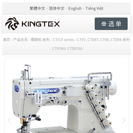
繁體中文
简体中文
English
Tiếng Việt
选 单
首页
产品总览
绷缝机 系列
CT/CX series
CT97, CTD97, CT98, CTD98 系列
/
/
/
/
CT9760/ CTD9760
/