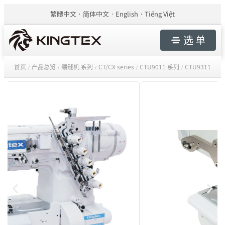
繁體中文
简体中文
English
Tiếng Việt
选 单
首页
产品总览
绷缝机 系列
CT/CX series
CTU9011 系列
CTU9311
/
/
/
/
/