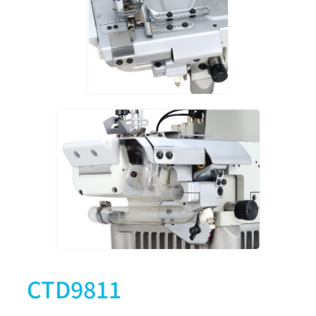
CTU9311-0-356S2
3
5
5.6
CTU9311-0-364S2
3
5
6.4
CTU9311-0-240H
2
4
4.0
CTU9311-0-248H
2
4
4.8
CTU9311-0-348H
3
5
4.8
CTD9811
CTU9311-0-356H
3
5
5.6