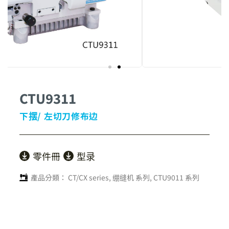
CTU9311
下摆/ 左切刀修布边
零件冊
型录
產品分類：
CT/CX series
,
绷缝机 系列
,
CTU9011 系列