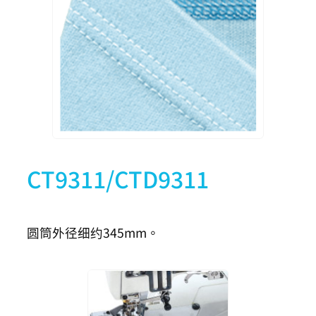
CTU9311-0-356S
3
5
5.6
CTU9311-0-364S
3
5
6.4
CTU9311-0-240S1
2
4
4.0
CT9311/CTD9311
CTU9311-0-348S1
3
5
4.8
圆筒外径细约345mm。
CTU9311-0-356S1
3
5
5.6
CTU9311-0-364S1
3
5
6.4