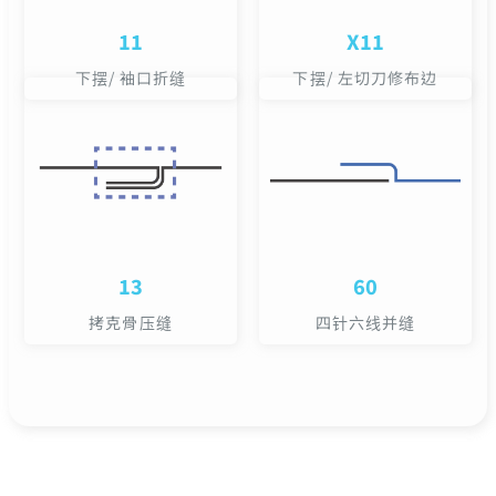
11
X11
下摆/ 袖口折缝
下摆/ 左切刀修布边
13
60
拷克骨压缝
四针六线并缝