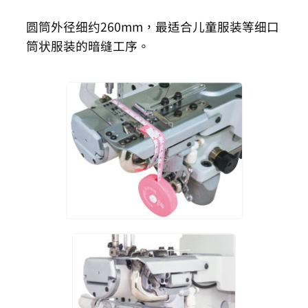
圆筒外径细约260mm，最适合儿童服装等细口
筒状服装的暗缝工序。
CTU9311-0-364H
3
5
6.4