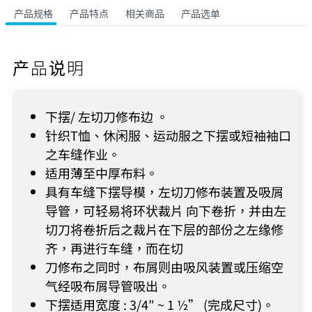
产品规格
产品特点
相关商品
产品选单
产品说明
下摆/ 左切刀修布边 。
针织T恤、休闲服、运动服之下摆或短袖袖口
之车缝作业。
适用薄至中厚布料。
具有车缝下摆导模，左切刀修布装置及吸屑
导管，可轻易将环状裁片 向下卷折，并由左
切刀将卷折后之裁片在下层的部份之左缘修
齐，再进行车缝，而在切
刀修布之同时，布屑则由吸风装置或压缩空
气经吸布屑导管吸出。
下摆适用宽度 : 3/4″ ~ 1 ½” (完成尺寸)。