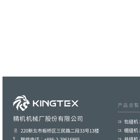
产品总覧
精机机械厂股份有限公司
包缝机
绷缝机
220新北巿板桥区三民路二段33号13楼
并缝机
联络电话︰+886-2-29616865