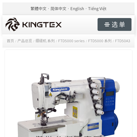
繁體中文
简体中文
English
Tiếng Việt
选 单
首页
产品总览
绷缝机 系列
FTD5000 series
FTD5000 系列
FTD50A3
/
/
/
/
/