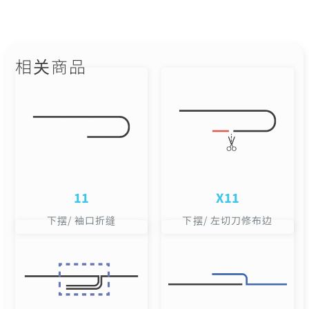
相关商品
11
X11
下摆/ 袖口折缝
下摆/ 左切刀修布边