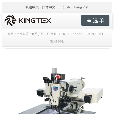
繁體中文
简体中文
English
Tiếng Việt
选 单
首页
产品总览
套结 / 钉扣机 系列
GLK1900 series
GLK1900 系列
/
/
/
/
/
GLK190-L