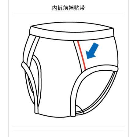
内裤前裆贴带