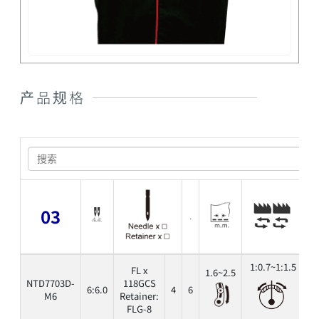
产品规格
03
1:0.7~1:1.5
FL x
1.6~2.5
NTD7703D-
118GCS
6:6.0
4
6
6
M6
Retainer:
FLG-8