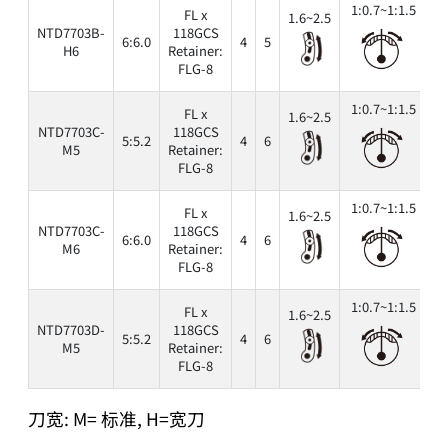
1:0.7~1:1.5
FL x
1.6~2.5
NTD7703B-
118GCS
6:6.0
4
5
6
H6
Retainer:
FLG-8
1:0.7~1:1.5
FL x
1.6~2.5
NTD7703C-
118GCS
5:5.2
4
6
6
M5
Retainer:
FLG-8
1:0.7~1:1.5
FL x
1.6~2.5
NTD7703C-
118GCS
6:6.0
4
6
6
M6
Retainer:
FLG-8
1:0.7~1:1.5
FL x
1.6~2.5
NTD7703D-
118GCS
5:5.2
4
6
6
M5
Retainer:
FLG-8
刀宽: M= 标准, H=宽刀