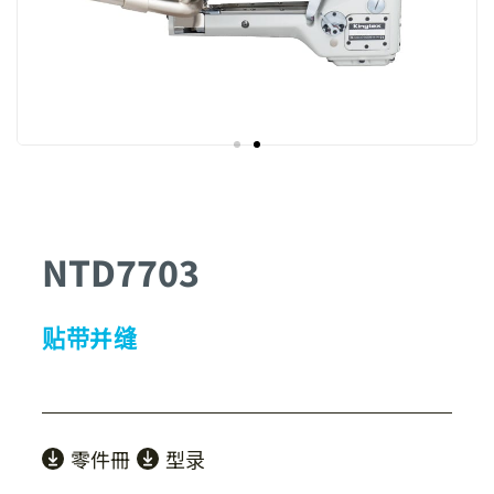
NTD7703
贴带并缝
零件冊
型录