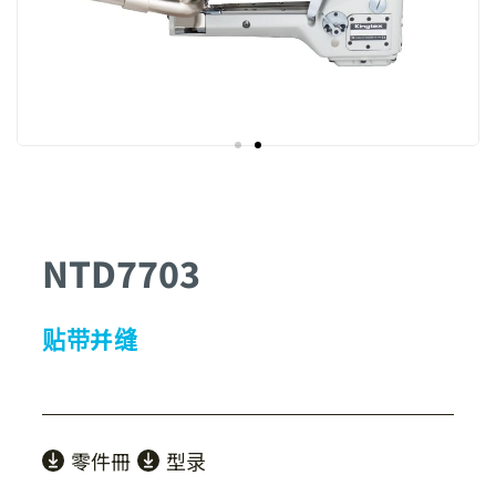
NTD7703
贴带并缝
零件冊
型录