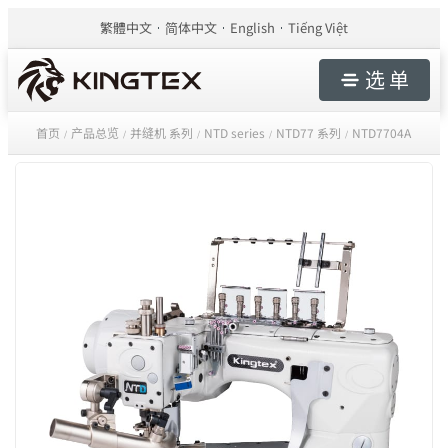
繁體中文
简体中文
English
Tiếng Việt
选 单
首页
产品总览
并缝机 系列
NTD series
NTD77 系列
NTD7704A
/
/
/
/
/