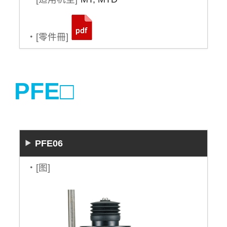
・[零件冊]
PFE□
PFE06
・[图]