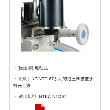
・[抬压脚]
电动式
・[说明]
NT/NTD 67系列的抬压脚装置于
机器上方
・[适用机型]
NT67, NTD67