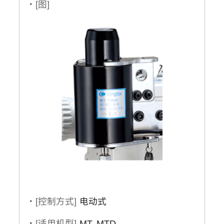
・[图]
・[控制方式]
电动式
・[适用机型]
MT, MTD