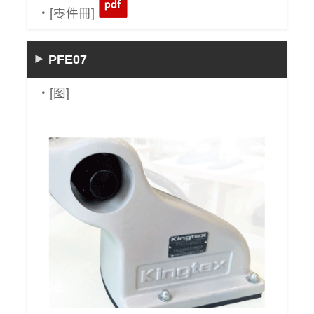
・[零件冊]
PFE07
・[图]