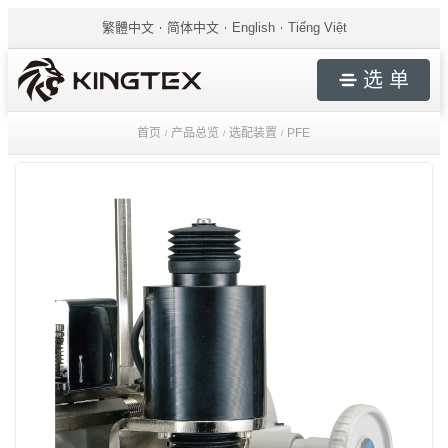
繁體中文
简体中文
English
Tiếng Việt
选 单
首页
产品总览
选配装置
PFE
/
/
/