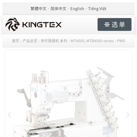
繁體中文
简体中文
English
Tiếng Việt
选 单
首页
产品总览
多针链缝机 系列
MT4500, MTD4500 series
PMD
/
/
/
/