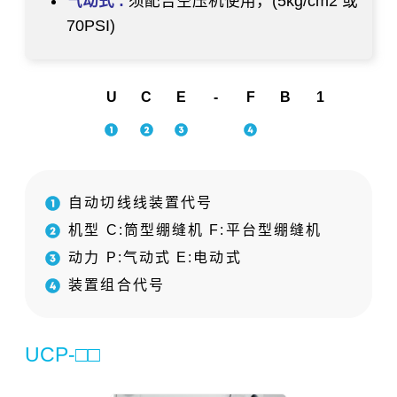
气动式 :
须配合空压机使用，(5kg/cm2 或
70PSI)
U
C
E
-
F
B
1
自动切线线装置代号
机型 C:筒型绷缝机 F:平台型绷缝机
动力 P:气动式 E:电动式
装置组合代号
UCP-□□