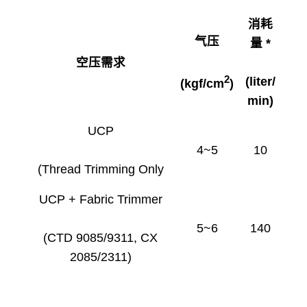
消耗
气压
量 *
空压需求
2
(liter/
(kgf/cm
)
min)
UCP
4~5
10
(Thread Trimming Only
UCP + Fabric Trimmer
5~6
140
(CTD 9085/9311, CX
2085/2311)