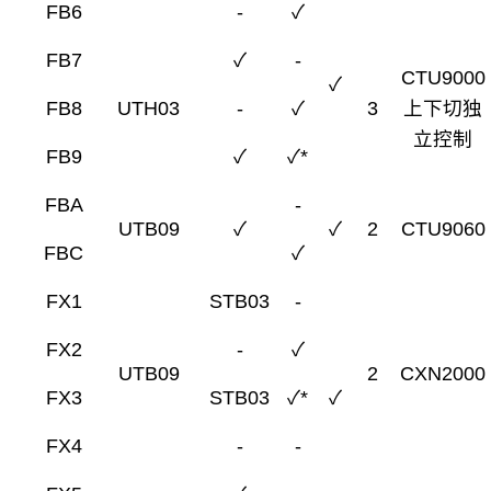
FB6
-
✓
FB7
✓
-
CTU9000
✓
FB8
UTH03
-
✓
3
上下切独
立控制
FB9
✓
✓*
FBA
-
UTB09
✓
✓
2
CTU9060
FBC
✓
FX1
STB03
-
FX2
-
✓
UTB09
2
CXN2000
FX3
STB03
✓*
✓
FX4
-
-