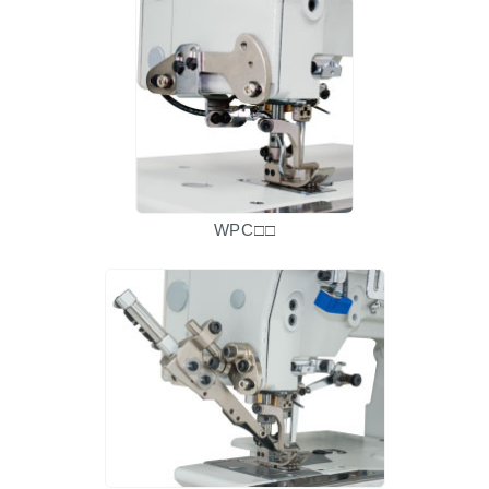
WPC□□