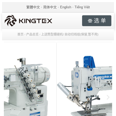
繁體中文
简体中文
English
Tiếng Việt
选 单
首页
产品总览
上送筒型绷缝机/ 自动切线组(保留,暫不用)
/
/