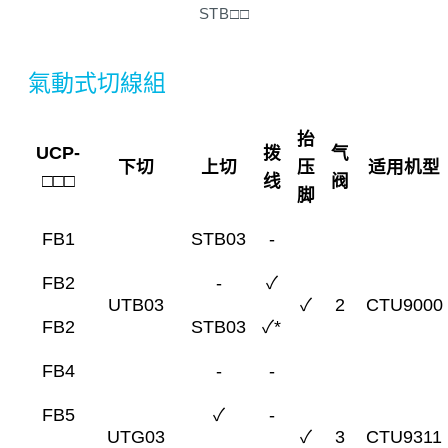
STB□□
氣動式切線組
抬
UCP-
拨
气
下切
上切
压
适用机型
□□□
线
阀
脚
FB1
STB03
-
FB2
-
✓
UTB03
✓
2
CTU9000
FB2
STB03
✓*
FB4
-
-
FB5
✓
-
UTG03
✓
3
CTU9311