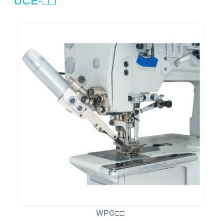
UCE-□□
WPG□□