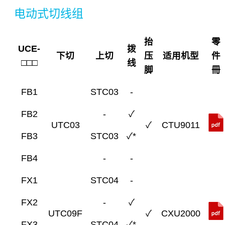
电动式切线组
抬
零
UCE-
拨
下切
上切
压
适用机型
件
□□□
线
脚
冊
FB1
STC03
-
FB2
-
✓
UTC03
✓
CTU9011
FB3
STC03
✓*
FB4
-
-
FX1
STC04
-
FX2
-
✓
UTC09F
✓
CXU2000
FX3
STC04
✓*