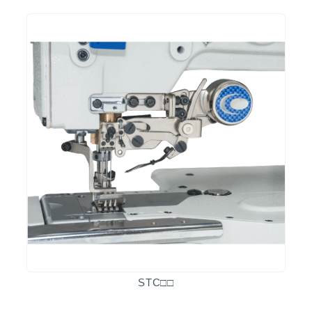
STC□□