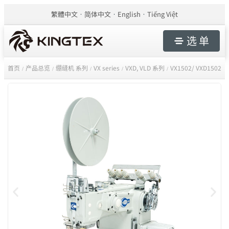
繁體中文
简体中文
English
Tiếng Việt
选 单
首页
产品总览
绷缝机 系列
VX series
VXD, VLD 系列
VX1502/ VXD1502
/
/
/
/
/