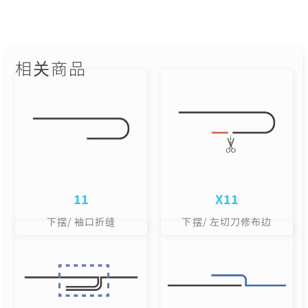
相关商品
11
X11
下摆/ 袖口折缝
下摆/ 左切刀修布边