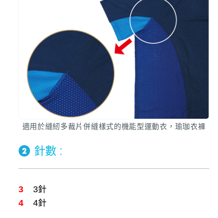
適用於縫紉多裁片併縫樣式的機能型運動衣，瑜珈衣褲
針數 :
3
3針
4
4針