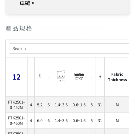
車縫。
產品規格
Fabric
12
Thickness
FTK2501-
4
5.2
6
1.4~3.6
0.6~1.6
5
31
M
0-452M
FTK2501-
4
6.0
6
1.4~3.6
0.6~1.6
5
31
M
0-460M
FTK2501-