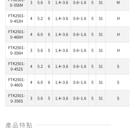
3
5.6
5
1.4~3.6
0.6~1.6
5
31
M
0-356M
FTK2501-
4
5.2
6
1.4~3.6
0.6~1.6
5
31
H
0-452H
FTK2501-
4
6.0
6
1.4~3.6
0.6~1.6
5
31
H
0-460H
FTK2501-
3
5.6
5
1.4~3.6
0.6~1.6
5
31
H
0-356H
FTK2501-
4
5.2
6
1.4~3.6
0.6~1.6
5
31
S
0-452S
FTK2501-
4
6.0
6
1.4~3.6
0.6~1.6
5
31
S
0-460S
FTK2501-
3
5.6
5
1.4~3.6
0.6~1.6
5
31
S
0-356S
產品特點