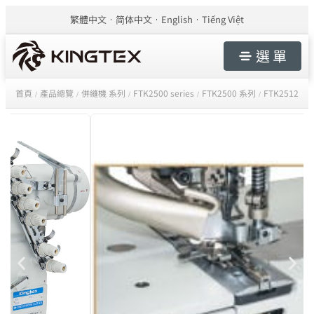
繁體中文
简体中文
English
Tiếng Việt
選 單
首頁
產品總覽
併縫機 系列
FTK2500 series
FTK2500 系列
FTK2512
/
/
/
/
/