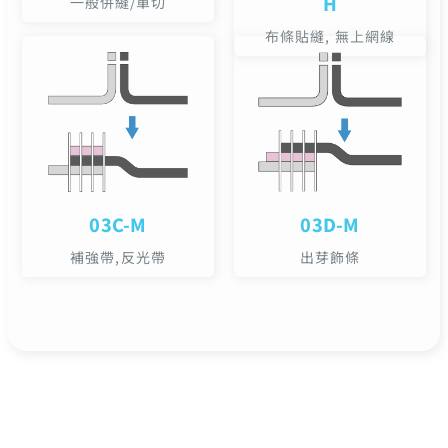
H
一般併縫/單切
布條貼縫, 無上網線
03C-M
03D-M
補強帶,反光帶
出芽飾條