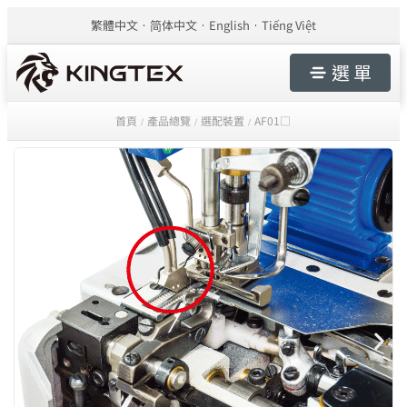
繁體中文
简体中文
English
Tiếng Việt
選 單
首頁
產品總覽
選配裝置
AF01□
/
/
/