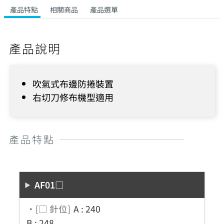
產品特點
相關商品
產品選單
產品說明
吹氣式布邊防捲裝置
右切刀修布機型適用
產品特點
AF01□
・[□ 針位]
A : 240
B : 248