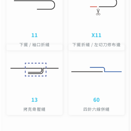
11
X11
下擺 / 袖口折縫
下擺折縫 / 左切刀修布邊
13
60
拷克骨壓縫
四針六線併縫