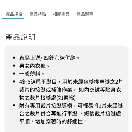
產品規格
產品特點
相關商品
產品選單
產品說明
直驅上送/ 四針六線併縫。
男女內衣褲。
一般薄料。
4針6線扁平縫目，用於未經包縫機車縫之2片
裁片的接縫或補強作業， 如內衣褲等貼身衣
物之裁片接縫處(如褲襠)
附有專用裁片接縫導模，可輕易將2片未經縫
合之裁片併合再進行車縫 ，縫後裁片接縫處
平順，增加穿著時的舒適性。