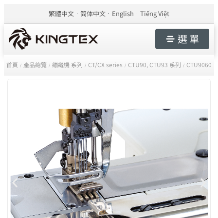
繁體中文
简体中文
English
Tiếng Việt
選 單
首頁
產品總覽
繃縫機 系列
CT/CX series
CTU90, CTU93 系列
CTU9060
/
/
/
/
/