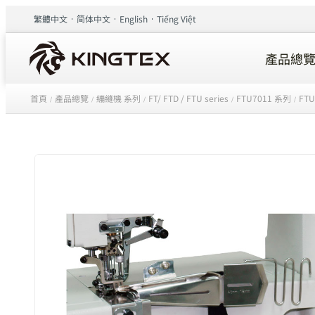
繁體中文
简体中文
English
Tiếng Việt
產品總
首頁
產品總覽
繃縫機 系列
FT/ FTD / FTU series
FTU7011 系列
FTU
/
/
/
/
/