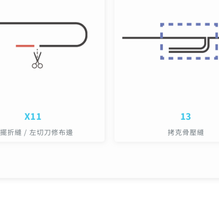
X11
13
擺折縫 / 左切刀修布邊
拷克骨壓縫