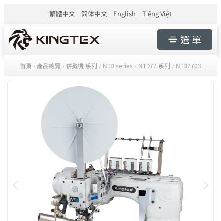
繁體中文
简体中文
English
Tiếng Việt
選 單
首頁
產品總覽
併縫機 系列
NTD series
NTD77 系列
NTD7703
/
/
/
/
/