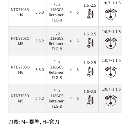
1:0.7~1:1.5
FL x
1.6~2.5
NTD7703B-
118GCS
6:6.0
4
5
6
H6
Retainer:
FLG-8
1:0.7~1:1.5
FL x
1.6~2.5
NTD7703C-
118GCS
5:5.2
4
6
6
M5
Retainer:
FLG-8
1:0.7~1:1.5
FL x
1.6~2.5
NTD7703C-
118GCS
6:6.0
4
6
6
M6
Retainer:
FLG-8
1:0.7~1:1.5
FL x
1.6~2.5
NTD7703D-
118GCS
5:5.2
4
6
6
M5
Retainer:
FLG-8
刀寬: M= 標準, H=寬刀