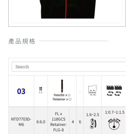
產品規格
03
1:0.7~1:1.5
FL x
1.6~2.5
NTD7703D-
118GCS
6:6.0
4
6
6
M6
Retainer:
FLG-8