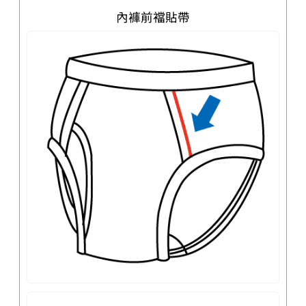
內褲前襠貼帶