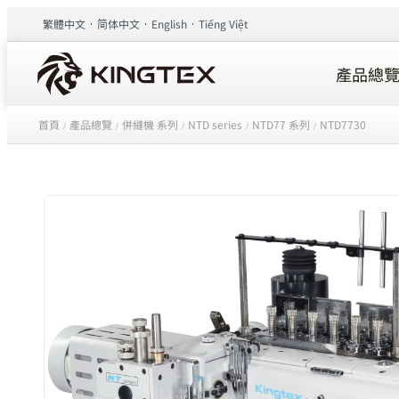
繁體中文
简体中文
English
Tiếng Việt
產品總
首頁
產品總覽
併縫機 系列
NTD series
NTD77 系列
NTD7730
/
/
/
/
/