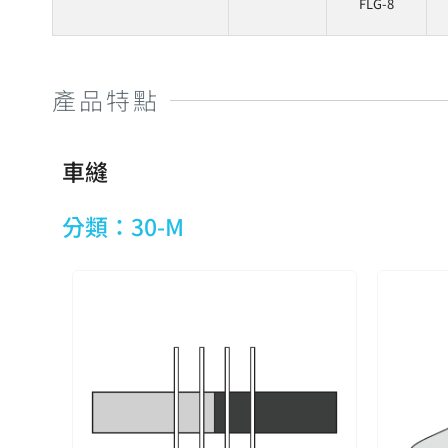
FLG-8
產品特點
車縫
分類：30-M