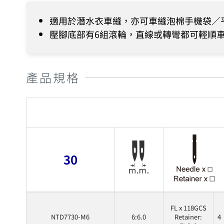
適用於潛水衣車縫，亦可車縫泡棉手機袋／
壓腳底部有6組滾輪，直線或轉彎都可輕順
產品規格
30
FL x 118GCS
NTD7730-M6
6:6.0
Retainer:
4