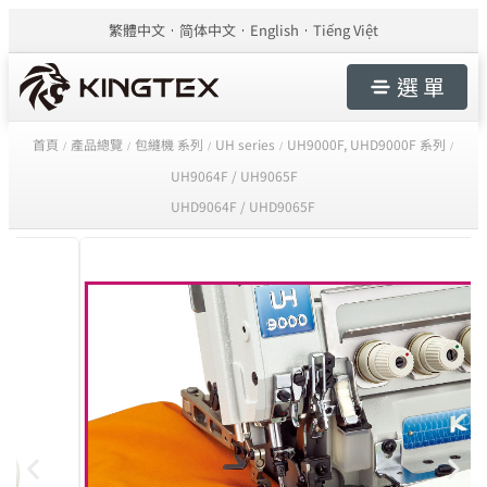
繁體中文
简体中文
English
Tiếng Việt
選 單
首頁
產品總覽
包縫機 系列
UH series
UH9000F, UHD9000F 系列
/
/
/
/
/
UH9064F / UH9065F
UHD9064F / UHD9065F