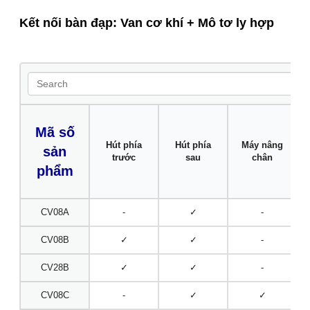
Kết nối bàn đạp: Van cơ khí + Mô tơ ly hợp
Mã số
Hút phía
Hút phía
Máy nâng
sản
trước
sau
chân
phẩm
CV08A
-
✓
-
CV08B
✓
✓
-
CV28B
✓
✓
-
CV08C
-
✓
✓