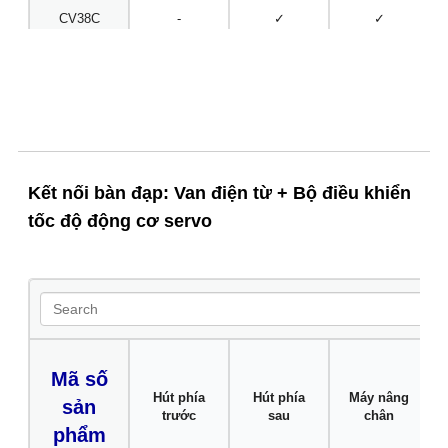
CV38C
-
✓
✓
CV08D
✓
✓
✓
CV28D
✓
✓
✓
CV38D
✓
✓
✓
CV48D
✓
✓
✓
Kết nối bàn đạp: Van điện từ + Bộ điều khiển
CV08E
-
-
✓
tốc độ động cơ servo
CV38E
-
-
✓
CV08K
✓
-
-
CV28K
✓
-
-
Mã số
Hút phía
Hút phía
Máy nâng
sản
trước
sau
chân
phẩm