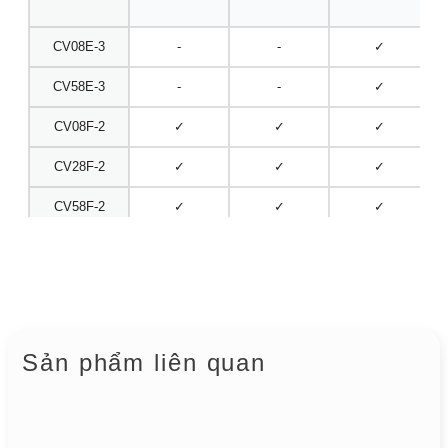
CV08E-3
-
-
✓
CV58E-3
-
-
✓
CV08F-2
✓
✓
✓
CV28F-2
✓
✓
✓
CV58F-2
✓
✓
✓
CV68F-2
✓
✓
✓
CV08G-2
✓
✓
-
CV28G-2
✓
✓
-
Sản phẩm liên quan
CV08H-2
-
✓
✓
CV58H-2
-
✓
✓
CV08I-2
-
✓
-