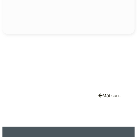
CV08M-2
✓
-
-
CV28M-2
✓
-
-
Mặt sau..