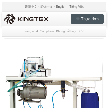
繁體中文
简体中文
English
Tiếng Việt
Thực đơn
trang nhất
Sản phẩm
Không bắt buộc
CV
/
/
/