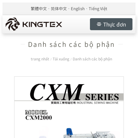
繁體中文
简体中文
English
Tiếng Việt
Thực đơn
Danh sách các bộ phận
trang nhất
Tải xuống
Danh sách các bộ phận
/
/