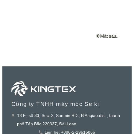
Mặt sau..
Công ty TNHH máy móc Seiki
13 F., số 33, Sec. 2, Sanmin RD., B Anqiao dist., thành
phố Tân Bắc 220337, Đài Loan
Liên hệ: +886-2-29616865