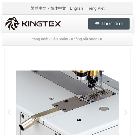
繁體中文
简体中文
English
Tiếng Việt
Thực đơn
trang nhất
Sản phẩm
Không bắt buộc
KI
/
/
/