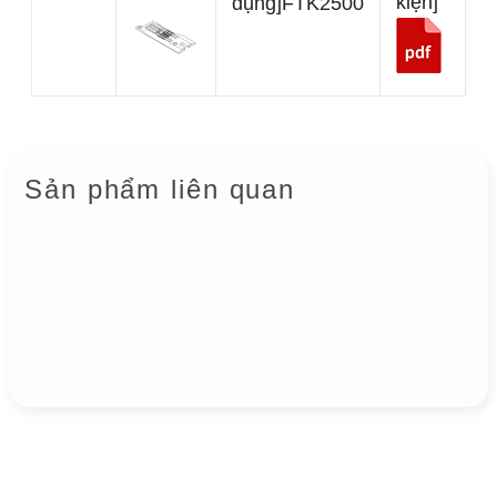
kiện]
dụng]
FTK2500
Sản phẩm liên quan