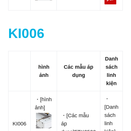
KI006
Danh
hình
Các mẫu áp
sách
ảnh
dụng
linh
kiện
・
・[hình
[Danh
ảnh]
sách
・[Các mẫu
linh
KI006
áp