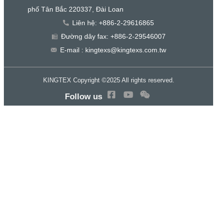
phố Tân Bắc 220337, Đài Loan
Liên hệ: +886-2-29616865
Đường dây fax: +886-2-29546007
E-mail : kingtexs@kingtexs.com.tw
KINGTEX Copyright ©2025 All rights reserved.
Follow us