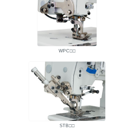
WPC□□
STB□□