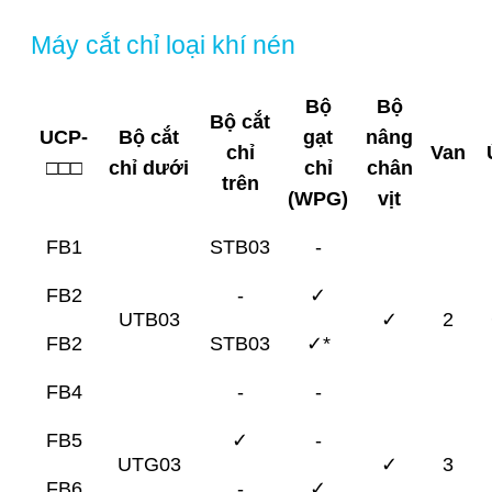
Máy cắt chỉ loại khí nén
Bộ
Bộ
Bộ cắt
UCP-
Bộ cắt
gạt
nâng
chỉ
Van
□□□
chỉ dưới
chỉ
chân
trên
(WPG)
vịt
FB1
STB03
-
FB2
-
✓
UTB03
✓
2
FB2
STB03
✓*
FB4
-
-
FB5
✓
-
UTG03
✓
3
FB6
-
✓