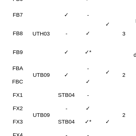
FB7
✓
-
✓
FB8
-
✓
UTH03
3
FB9
✓
✓*
FBA
-
✓
UTB09
✓
2
FBC
✓
FX1
STB04
-
FX2
-
✓
UTB09
2
FX3
STB04
✓*
✓
FX4
-
-