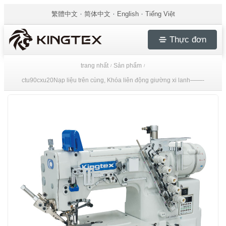
繁體中文
简体中文
English
Tiếng Việt
Thực đơn
trang nhất
Sản phẩm
/
/
ctu90cxu20Nạp liệu trên cùng, Khóa liên động giường xi lanh——-