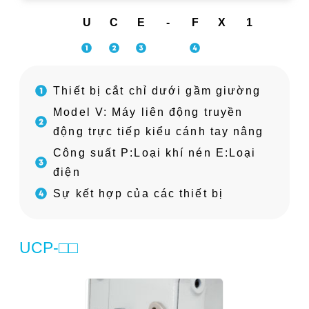
U
C
E
-
F
X
1
Thiết bị cắt chỉ dưới gầm giường
Model V: Máy liên động truyền
động trực tiếp kiểu cánh tay nâng
Công suất P:Loại khí nén E:Loại
điện
Sự kết hợp của các thiết bị
UCP-□□