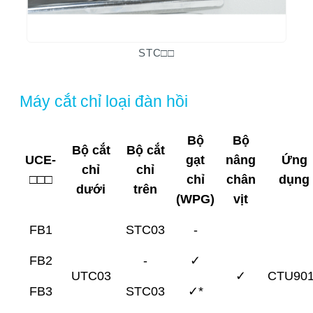
STC□□
Máy cắt chỉ loại đàn hồi
Bộ
Bộ
Bộ cắt
Bộ cắt
UCE-
gạt
nâng
Ứng
chỉ
chỉ
□□□
chỉ
chân
dụng
dưới
trên
(WPG)
vịt
FB1
STC03
-
FB2
-
✓
UTC03
✓
CTU90
FB3
STC03
✓*