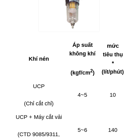
Áp suất
mức
không khí
tiêu thụ
Khí nén
*
2
(lít/phút)
(kgf/cm
)
UCP
4~5
10
(Chỉ cắt chỉ)
UCP + Máy cắt vải
5~6
140
(CTD 9085/9311,