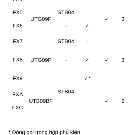
FX5
STB04
-
UTG09F
✓
3
FX6
-
✓
FX7
STB04
-
FX8
-
✓
UTG09F
✓
3
FX9
✓*
STB04
FXA
UTB09BF
✓
2
FXC
* Đóng gói trong hộp phụ kiện