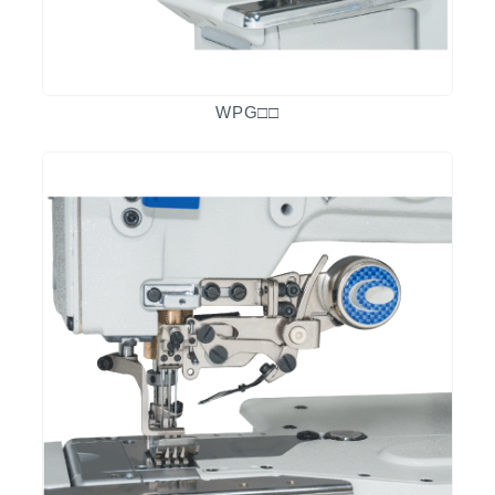
WPG□□