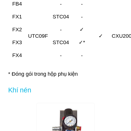
FB4
-
-
FX1
STC04
-
FX2
-
✓
UTC09F
✓
CXU20
FX3
STC04
✓*
FX4
-
-
* Đóng gói trong hộp phụ kiện
Khí nén