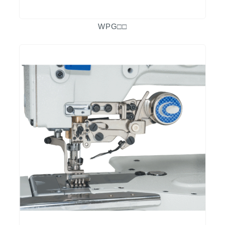
WPG□□