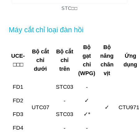
STC□□
Máy cắt chỉ loại đàn hồi
Bộ
Bộ
Bộ cắt
Bộ cắt
UCE-
gạt
nâng
Ứng
chỉ
chỉ
□□□
chỉ
chân
dụng
dưới
trên
(WPG)
vịt
FD1
STC03
-
FD2
-
✓
UTC07
✓
CTU971
FD3
STC03
✓*
FD4
-
-