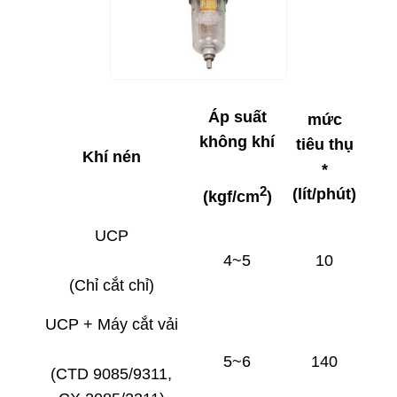
Áp suất
mức
không khí
tiêu thụ
Khí nén
*
2
(lít/phút)
(kgf/cm
)
UCP
4~5
10
(Chỉ cắt chỉ)
UCP + Máy cắt vải
5~6
140
(CTD 9085/9311,