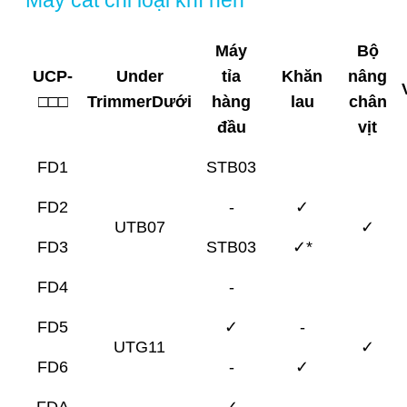
Máy cắt chỉ loại khí nén
Máy
Bộ
UCP-
Under
tỉa
Khăn
nâng
□□□
Trimmer
Dưới
hàng
lau
chân
đầu
vịt
FD1
STB03
FD2
-
✓
UTB07
✓
FD3
STB03
✓*
FD4
-
FD5
✓
-
UTG11
✓
FD6
-
✓