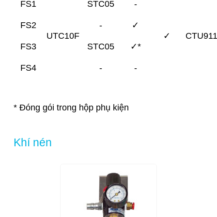
FS1
STC05
-
FS2
-
✓
UTC10F
✓
CTU911
FS3
STC05
✓*
FS4
-
-
* Đóng gói trong hộp phụ kiện
Khí nén