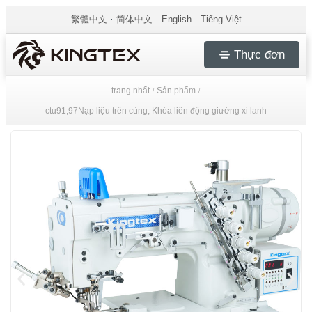
繁體中文
简体中文
English
Tiếng Việt
Thực đơn
trang nhất
Sản phẩm
/
/
ctu91,97Nạp liệu trên cùng, Khóa liên động giường xi lanh