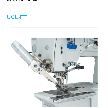
UCE-□□