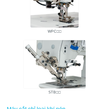
WPC□□
STB□□