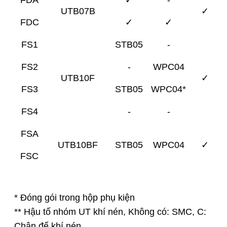
FDA
✓
-
UTB07B
✓
FDC
✓
✓
FS1
STB05
-
FS2
-
WPC04
UTB10F
✓
FS3
STB05
WPC04*
FS4
-
-
FSA
UTB10BF
STB05
WPC04
✓
FSC
* Đóng gói trong hộp phụ kiện
** Hậu tố nhóm UT khí nén, Không có: SMC, C:
Chân đế khí nén